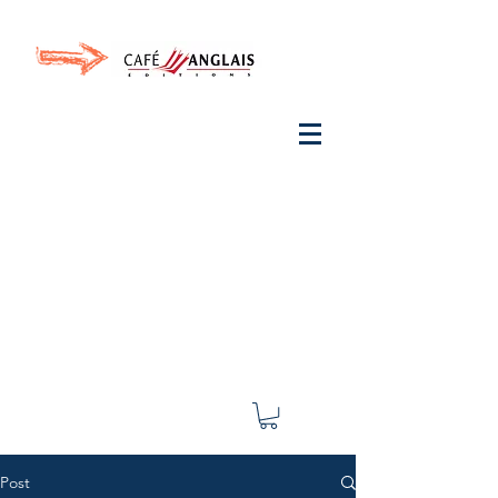
Invite your ear to
French
with One Thing
In a
French Day
& Cultivate Your French
Post