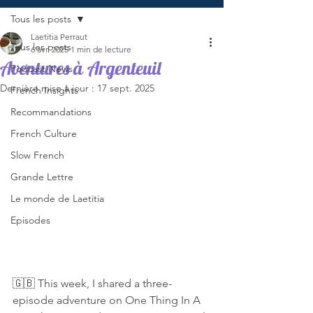
Tous les posts
Laetitia Perraut
Tous les posts
6 avr. 2025
1 min de lecture
Aventures à Argenteuil
Podcast News
Dernière mise à jour :
17 sept. 2025
French Insights
Recommandations
French Culture
Slow French
Grande Lettre
Le monde de Laetitia
Episodes
🇬🇧 This week, I shared a three-
episode adventure on One Thing In A 