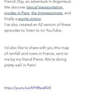
French Day, an adventure in Argenteuil. 
We discover 
typical transportation 
modes in Paris
, 
the Impressionists
, and 
finally a 
sports victory
.
I've also created an A2 version of these 
episodes to listen to on YouTube.
I'd also like to share with you this map 
of rainfall and rivers in France, sent to 
me by my friend Pierre. We're doing 
pretty well in Paris!
https://youtu.be/AFHRIpa4GI0