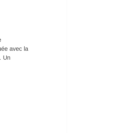
e 
uée avec la 
. Un 