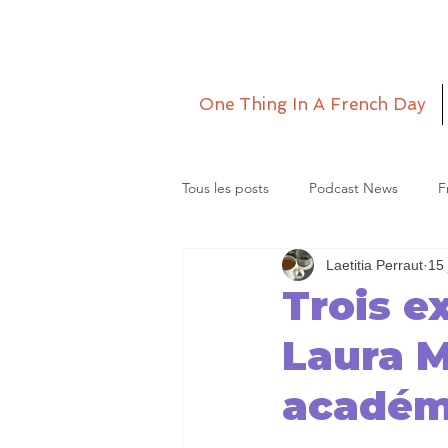
One Thing In A French Day
Tous les posts
Podcast News
F
Laetitia Perraut
15 
Grande Lettre
Le monde de La
Trois e
Laura M
académi