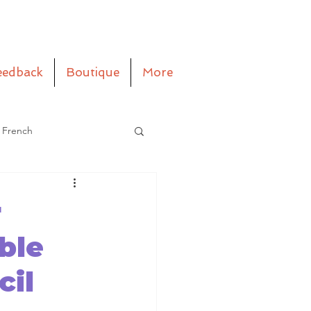
eedback
Boutique
More
 French
r
ble
cil