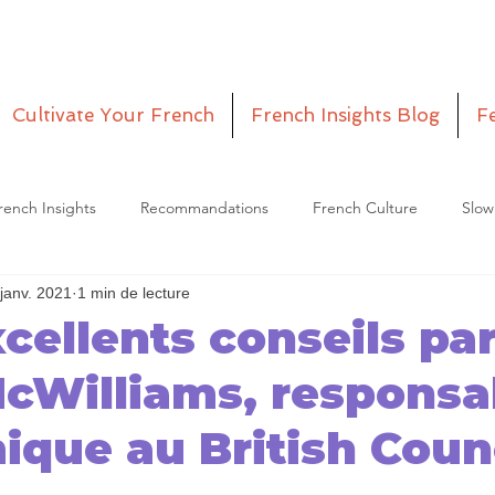
Cultivate Your French
French Insights Blog
F
rench Insights
Recommandations
French Culture
Slow
janv. 2021
1 min de lecture
etitia
Episodes
xcellents conseils pa
cWilliams, responsa
que au British Coun