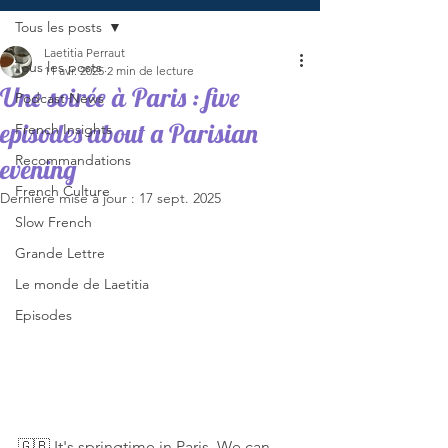
Tous les posts
Laetitia Perraut
Tous les posts
11 avr. 2025
2 min de lecture
Une soirée à Paris : five
Podcast News
episodes about a Parisian
French Insights
Recommandations
evening
French Culture
Dernière mise à jour :
17 sept. 2025
Slow French
Grande Lettre
Le monde de Laetitia
Episodes
🇬🇧 It's springtime in Paris. We can 