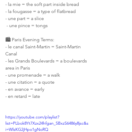
- la mie = the soft part inside bread 
- la fougasse = a type of flatbread 
- une part = a slice
 - une pince = tongs 
🏙️ Paris Evening Terms: 
- le canal Saint-Martin = Saint-Martin 
Canal 
- les Grands Boulevards = a boulevards 
area in Paris
- une promenade = a walk 
- une citation = a quote 
- en avance = early 
- en retard = late
https://youtube.com/playlist?
list=PLbok8Yt7Xzx24hfgan_SBxzS6486y8jsc&s
i=WlsKG2jHpo1gNoRQ