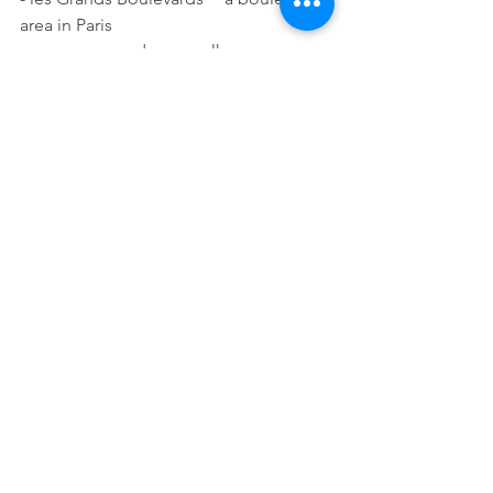
area in Paris
- une promenade = a walk 
- une citation = a quote 
- en avance = early 
- en retard = late
Voir tout
Posts récents