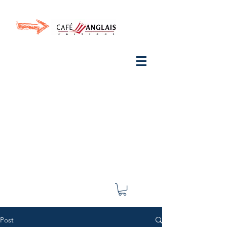
Invite your ear to
French
with One Thing
In a
French Day
& Cultivate Your French
Post