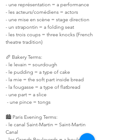
- une représentation = a performance 
- les acteurs/comédiens = actors 
- une mise en scène = stage direction 
- un strapontin = a folding seat 
- les trois coups = three knocks (French 
theatre tradition) 
🥖 Bakery Terms: 
- le levain = sourdough 
- le pudding = a type of cake 
- la mie = the soft part inside bread 
- la fougasse = a type of flatbread 
- une part = a slice
 - une pince = tongs 
🏙️ Paris Evening Terms: 
- le canal Saint-Martin = Saint-Martin 
Canal 
- les Grands Boulevards = a boulevards 