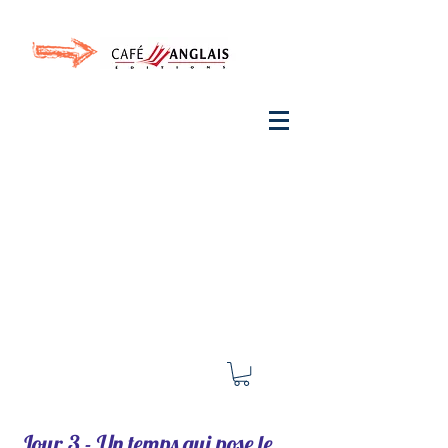
Invite your ear to
French
with One Thing
In a
French Day
& Cultivate Your French
Jour 3 - Un temps qui pose le