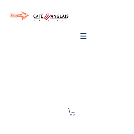
Invite your ear to
French
with One Thing
In a
French Day
& Cultivate Your French