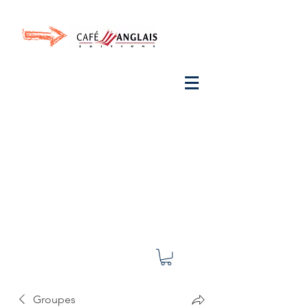
Invite your ear to
French
with One Thing
In a
French Day
& Cultivate Your French
Groupes