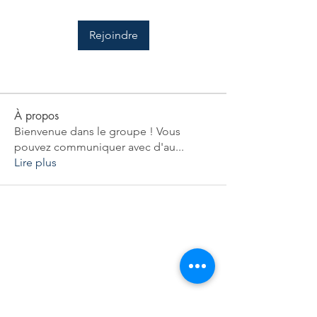
Rejoindre
À propos
Bienvenue dans le groupe ! Vous
pouvez communiquer avec d'au
...
Lire plus
Curious French Learner? 🇫🇷
Join our free newsletter.
Receive podcast updates, new blog
articles, and insights about French
culture directly in your inbox.
Occasional emails, always relevant.