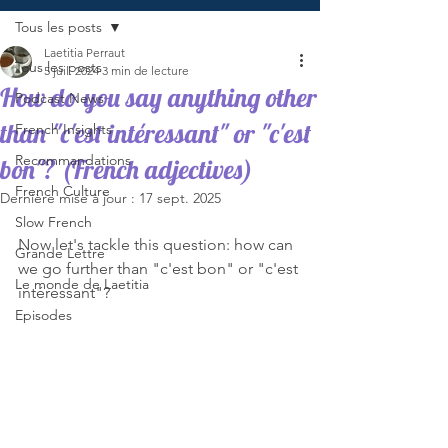
Tous les posts
Laetitia Perraut
Tous les posts
5 juil. 2024
3 min de lecture
How do you say anything other
Podcast News
than "c'est intéressant" or "c'est
French Insights
Recommandations
bon"? (French adjectives)
French Culture
Dernière mise à jour :
17 sept. 2025
Slow French
Now let's tackle this question: how can 
Grande Lettre
we go further than "c'est bon" or "c'est 
Le monde de Laetitia
intéressant"?
Episodes