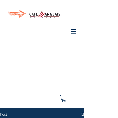
Invite your ear to
French
with One Thing
In a
French Day
& Cultivate Your French
Post