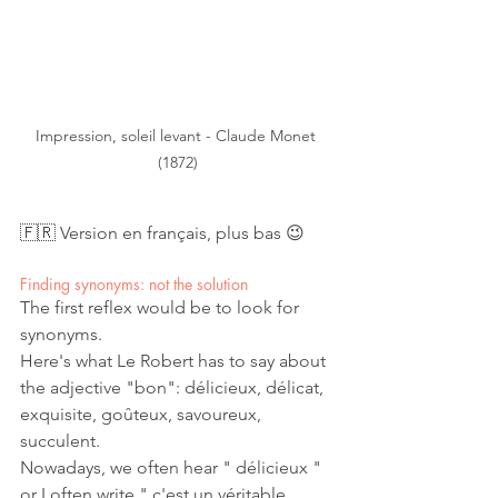
Impression, soleil levant - Claude Monet 
(1872)
🇫🇷 Version en français, plus bas 😉
Finding synonyms: not the solution
The first reflex would be to look for 
synonyms. 
Here's what Le Robert has to say about 
the adjective "bon": délicieux, délicat, 
exquisite, goûteux, savoureux, 
succulent. 
Nowadays, we often hear " délicieux " 
or I often write " c'est un véritable 