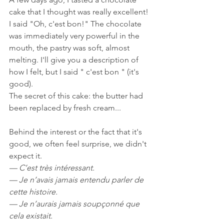
cake that I thought was really excellent! 
I said "Oh, c'est bon!" The chocolate 
was immediately very powerful in the 
mouth, the pastry was soft, almost 
melting. I'll give you a description of 
how I felt, but I said " c'est bon " (it's 
good). 
The secret of this cake: the butter had 
been replaced by fresh cream...
Behind the interest or the fact that it's 
good, we often feel surprise, we didn't 
expect it. 
— C’est très intéressant. 
— Je n’avais jamais entendu parler de 
cette histoire. 
— Je n’aurais jamais soupçonné que 
cela existait. 