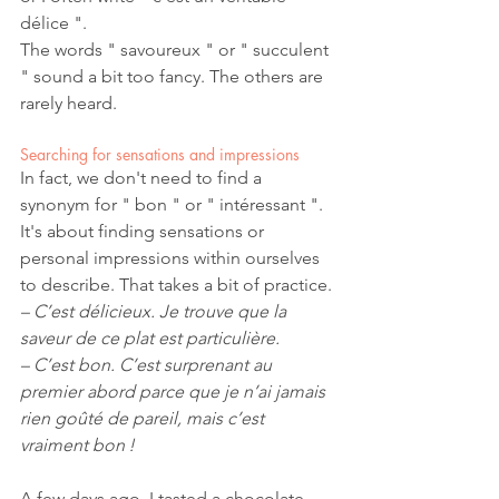
délice ". 
The words " savoureux " or " succulent 
" sound a bit too fancy. The others are 
rarely heard. 
Searching for sensations and impressions
In fact, we don't need to find a 
synonym for " bon " or " intéressant ". 
It's about finding sensations or 
personal impressions within ourselves 
to describe. That takes a bit of practice. 
– C’est délicieux. Je trouve que la 
saveur de ce plat est particulière. 
– C’est bon. C’est surprenant au 
premier abord parce que je n’ai jamais 
rien goûté de pareil, mais c’est 
vraiment bon !
A few days ago, I tasted a chocolate 