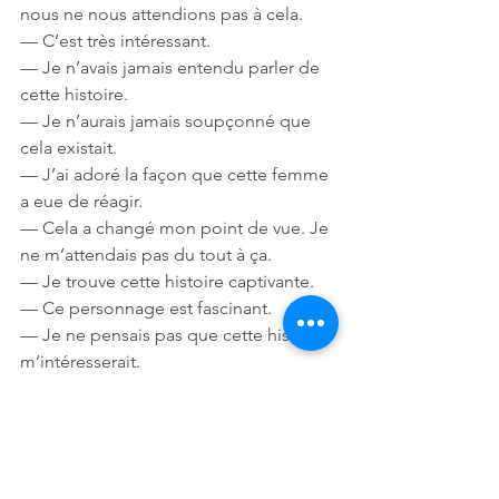
nous ne nous attendions pas à cela. 
— C’est très intéressant. 
— Je n’avais jamais entendu parler de 
cette histoire. 
— Je n’aurais jamais soupçonné que 
cela existait. 
— J’ai adoré la façon que cette femme 
a eue de réagir. 
— Cela a changé mon point de vue. Je 
ne m’attendais pas du tout à ça. 
— Je trouve cette histoire captivante. 
— Ce personnage est fascinant. 
— Je ne pensais pas que cette histoire 
m’intéresserait. 
Mon ordonnance
Mon ordonnance : pendant trois jours, 
trois fois par jour, trouver quelque 
chose de « beau », « joli » « bon » ou 