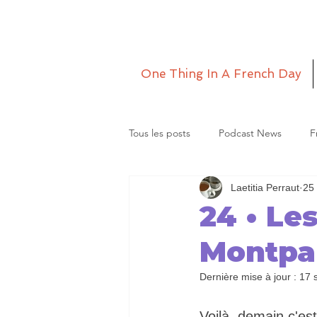
One Thing In A French Day
Tous les posts
Podcast News
F
Laetitia Perraut
25
Grande Lettre
Le monde de La
24 • Le
Montpa
Dernière mise à jour :
17 
Voilà, demain c'est