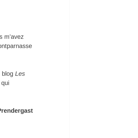
s m'avez 
Montparnasse 
 blog
 Les 
 qui 
Prendergast 