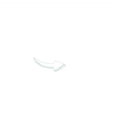
Giving Your Opinion in
Tal
French /Donner son
Ele
avis
(Vo
Phr
🇷
new blog articles, and
ure directly in your inbox.
relevant.
on
 vente
ité