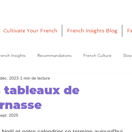
Cultivate Your French
French Insights Blog
F
rench Insights
Recommandations
French Culture
Slow
 déc. 2023
1 min de lecture
etitia
Episodes
s tableaux de
rnasse
sept. 2025
 Noël et notre calendrier se termine aujourd'hui. 