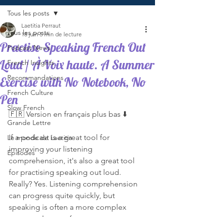
Tous les posts
Laetitia Perraut
Tous les posts
18 juin
5 min de lecture
Practise Speaking French Out
Podcast News
Loud / À Voix haute. A Summer
French Insights
Recommandations
Exercise with No Notebook, No
French Culture
Pen
Slow French
🇫🇷 Version en français plus bas ⬇️
Grande Lettre
If a podcast is a great tool for 
Le monde de Laetitia
improving your listening 
Episodes
comprehension, it's also a great tool 
for practising speaking out loud. 
Really? Yes. Listening comprehension 
can progress quite quickly, but 
speaking is often a more complex 