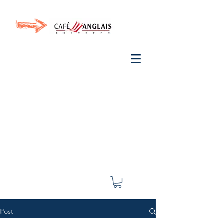
Invite your ear to
French
with One Thing
In a
French Day
& Cultivate Your French
Post