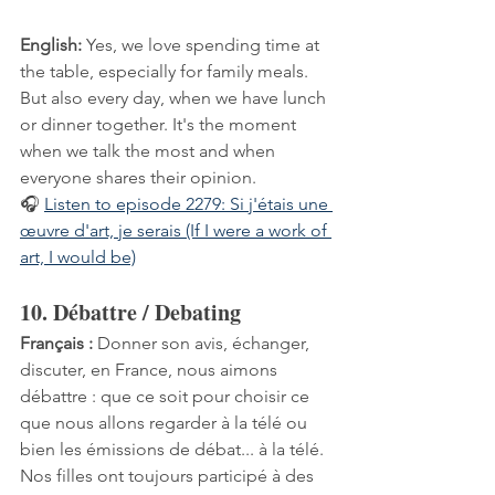
English:
 Yes, we love spending time at 
the table, especially for family meals. 
But also every day, when we have lunch 
or dinner together. It's the moment 
when we talk the most and when 
everyone shares their opinion.
🎧 
Listen to episode 2279: Si j'étais une 
œuvre d'art, je serais (If I were a work of 
art, I would be)
10. Débattre / Debating
Français :
 Donner son avis, échanger, 
discuter, en France, nous aimons 
débattre : que ce soit pour choisir ce 
que nous allons regarder à la télé ou 
bien les émissions de débat... à la télé. 
Nos filles ont toujours participé à des 