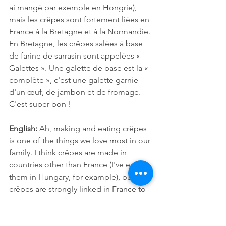
ai mangé par exemple en Hongrie), 
mais les crêpes sont fortement liées en 
France à la Bretagne et à la Normandie. 
En Bretagne, les crêpes salées à base 
de farine de sarrasin sont appelées « 
Galettes ». Une galette de base est la « 
complète », c'est une galette garnie 
d'un œuf, de jambon et de fromage. 
C'est super bon !
English:
 Ah, making and eating crêpes 
is one of the things we love most in our 
family. I think crêpes are made in 
countries other than France (I've eaten 
them in Hungary, for example), but 
crêpes are strongly linked in France to 
Brittany and Normandy. In Brittany, 
savory crêpes made with buckwheat 
flour are called "Galettes." A basic 