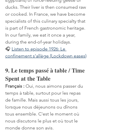
Egyptians) of force-feeding geese or 
ducks. Their liver is then consumed raw 
or cooked. In France, we have become 
specialists of this culinary specialty that 
is part of French gastronomic heritage. 
In our family, we eat it once a year, 
during the end-of-year holidays.
🎧 
Listen to episode 1926: Le 
confinement s'allège (Lockdown eases)
9. Le temps passé à table / Time 
Spent at the Table
Français :
 Oui, nous aimons passer du 
temps à table, surtout pour les repas 
de famille. Mais aussi tous les jours, 
lorsque nous déjeunons ou dînons 
tous ensemble. C'est le moment où 
nous discutons le plus et où tout le 
monde donne son avis.