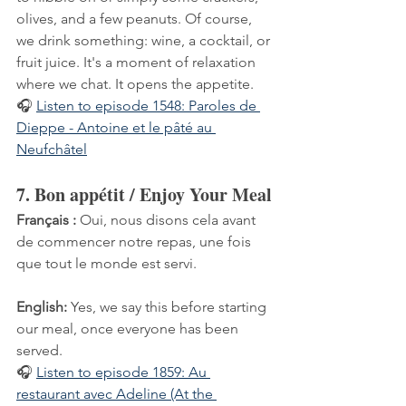
olives, and a few peanuts. Of course, 
we drink something: wine, a cocktail, or 
fruit juice. It's a moment of relaxation 
where we chat. It opens the appetite.
🎧 
Listen to episode 1548: Paroles de 
Dieppe - Antoine et le pâté au 
Neufchâtel
7. Bon appétit / Enjoy Your Meal
Français :
 Oui, nous disons cela avant 
de commencer notre repas, une fois 
que tout le monde est servi.
English:
 Yes, we say this before starting 
our meal, once everyone has been 
served.
🎧 
Listen to episode 1859: Au 
restaurant avec Adeline (At the 