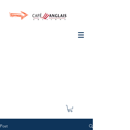
Invite your ear to
French
with One Thing
In a
French Day
& Cultivate Your French
Post