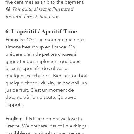
five centimes as a tip to the payment.
🎧 
This cultural fact is illustrated 
through French literature.
6. L'apéritif / Aperitif Time
Français :
 C'est un moment que nous 
aimons beaucoup en France. On 
prépare plein de petites choses à 
grignoter ou simplement quelques 
biscuits apéritifs, des olives et 
quelques cacahuètes. Bien sûr, on boit 
quelque chose : du vin, un cocktail, un 
jus de fruit. C'est un moment de 
détente où l'on discute. Ça ouvre 
l'appétit.
English:
 This is a moment we love in 
France. We prepare lots of little things 
to nibble on or simply some crackers, 