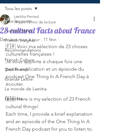
Tous les posts
Laetitia Perraut
Tous les posts
14 janv.
12 min de lecture
23 cultural Facts about France
Podcast News
Dernière mise à jour :
11 févr.
French Insights
🇫🇷 Voici ma sélection de 23 choses 
Recommandations
culturelles françaises !
French Culture
Je vous apporte à chaque fois une 
petite explication et un épisode du 
Slow French
podcast One Thing In A French Day à 
Grande Lettre
écouter.
Le monde de Laetitia
Episodes
🇬🇧 Here is my selection of 23 French 
cultural things!
Each time, I provide a brief explanation 
and an episode of the One Thing In A 
French Day podcast for you to listen to.