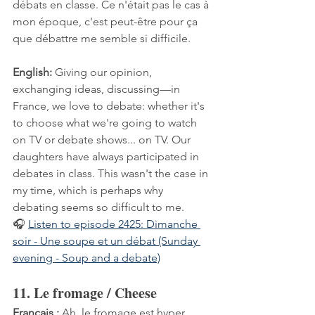
débats en classe. Ce n'était pas le cas à 
mon époque, c'est peut-être pour ça 
que débattre me semble si difficile.
English:
 Giving our opinion, 
exchanging ideas, discussing—in 
France, we love to debate: whether it's 
to choose what we're going to watch 
on TV or debate shows... on TV. Our 
daughters have always participated in 
debates in class. This wasn't the case in 
my time, which is perhaps why 
debating seems so difficult to me.
🎧 
Listen to episode 2425: Dimanche 
soir - Une soupe et un débat (Sunday 
evening - Soup and a debate)
11. Le fromage / Cheese
Français :
 Ah, le fromage est hyper 