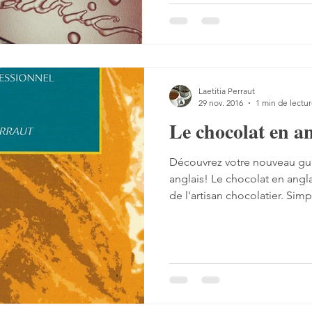
Good Food Award winner, this
single-origin dark chocolate. It's filled with bright citrus
and berry flavors, and counterbalan
almond
Laetitia Perraut
29 nov. 2016
1 min de lectu
Le chocolat en an
Découvrez votre nouveau gui
anglais! Le chocolat en anglais , le guide de conve
de l'artisan chocolatier. Simplement curieux? Téléchargez
le sommaire complet du livre et un ex
savez-vous prononcer "choco
entraîner, téléchargez les fich
disposition gracieusement.