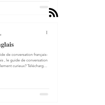
 bar is our best-selling
ced by complex
-like roasted flavors and a
re
glais
de de conversation français-
rsation
trait. A ce propos,
lat" en anglais? Pour vous
iers audio . Ils sont à votre