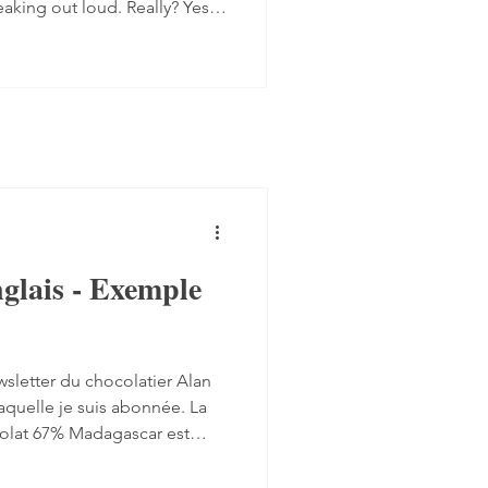
eaking out loud. Really? Yes.
 progress quite quickly, but
mplex step: you have to form
 the spot, find the right
ugh. Here are four ways to do
 transcript out loud Simply
nglais - Exemple
wsletter du chocolatier Alan
quelle je suis abonnée. La
colat 67% Madagascar est
vocabulaire