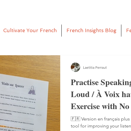
Cultivate Your French
French Insights Blog
F
Laetitia Perraut
Practise Speakin
Loud / À Voix h
Exercise with No
Pen
🇫🇷 Version en français plus 
tool for improving your liste