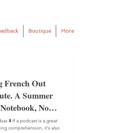
eedback
Boutique
More
g French Out
aute. A Summer
 Notebook, No
bas ⬇️ If a podcast is a great
ning comprehension, it's also