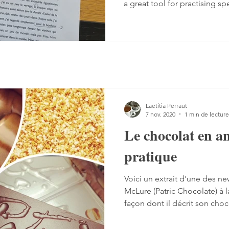
a great tool for practising sp
Listening comprehension can
speaking is often a more co
sentences, conjugate verbs on
words. You can practise, tho
it with a podcast. 1. Read the
read the text — o
Laetitia Perraut
7 nov. 2020
1 min de lecture
Le chocolat en a
pratique
Voici un extrait d'une des ne
McLure (Patric Chocolate) à la
façon dont il décrit son cho
intéressante. Vous trouverez en gras le 
intéressant à remarquer. "67% Madagascar: A two-time